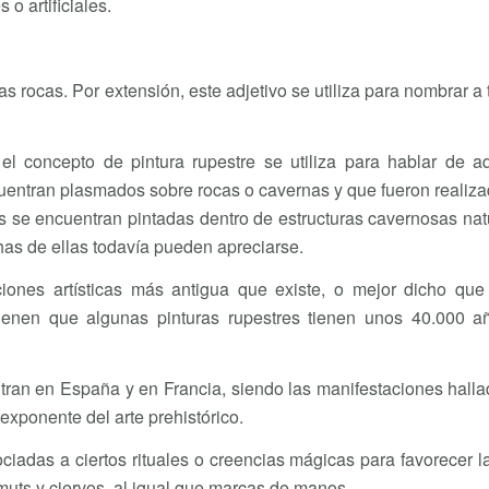
o artificiales.
as rocas. Por extensión, este adjetivo se utiliza para nombrar a 
l concepto de pintura rupestre se utiliza para hablar de aq
cuentran plasmados sobre rocas o cavernas y que fueron realiz
las se encuentran pintadas dentro de estructuras cavernosas nat
chas de ellas todavía pueden apreciarse.
ciones artísticas más antigua que existe, o mejor dicho que
tienen que algunas pinturas rupestres tienen unos 40.000 a
tran en España y en Francia, siendo las manifestaciones hall
exponente del arte prehistórico.
ciadas a ciertos rituales o creencias mágicas para favorecer l
ts y ciervos, al igual que marcas de manos.