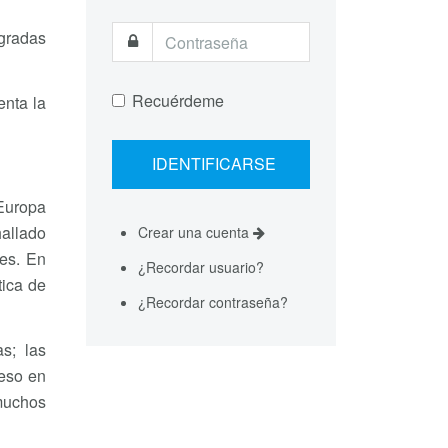
ogradas
Recuérdeme
enta la
 Europa
hallado
Crear una cuenta
res. En
¿Recordar usuario?
tica de
¿Recordar contraseña?
s; las
 eso en
 muchos