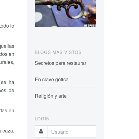
todo lo
uellas
BLOGS MÁS VISTOS
ados en
urales,
Secretos para restaurar
En clave gótica
 se ha
ños de
Religión y arte
adas en
LOGIN
a caza.