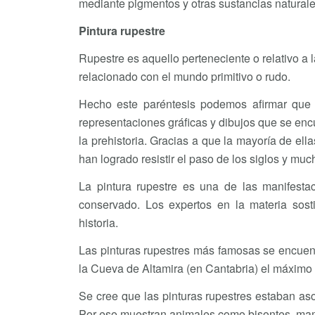
mediante pigmentos y otras sustancias naturales 
Pintura rupestre
Rupestre es aquello perteneciente o relativo a l
relacionado con el mundo primitivo o rudo.
Hecho este paréntesis podemos afirmar que e
representaciones gráficas y dibujos que se en
la prehistoria. Gracias a que la mayoría de el
han logrado resistir el paso de los siglos y mu
La pintura rupestre es una de las manifesta
conservado. Los expertos en la materia sos
historia.
Las pinturas rupestres más famosas se encuen
la Cueva de Altamira (en Cantabria) el máximo 
Se cree que las pinturas rupestres estaban aso
Por eso muestran animales como bisontes, mamu