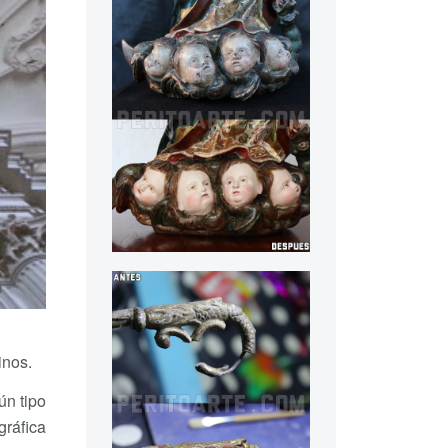
inos.
ún tipo
gráfica