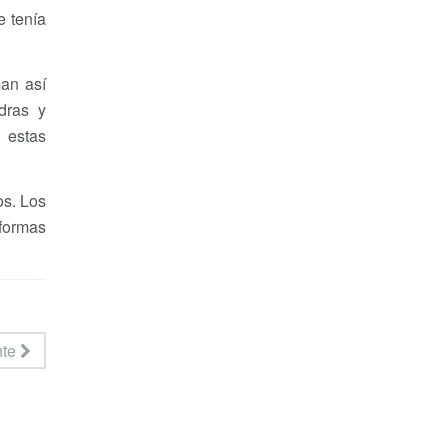
e tenía
man así
dras y
 estas
os. Los
 formas
nte